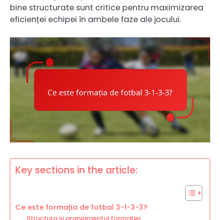
bine structurate sunt critice pentru maximizarea
eficienței echipei în ambele faze ale jocului.
Key sections in the article:
Ce este formația de fotbal 3-1-3-3?
Structura și aranjamentul formației