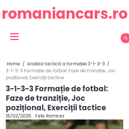
Skip
romaniancars.ro
to
content
Home
Analiza tactică a formației 3-1-3-3
3-1-3-3 Formație de fotbal: Faze de tranziție, Joc
pozițional, Exerciții tactice
3-1-3-3 Formație de fotbal:
Faze de tranziție, Joc
pozițional, Exerciții tactice
18/02/2026
Felix Ramirez