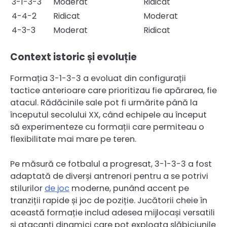
3-1-3-3
Moderat
Ridicat
4-4-2
Ridicat
Moderat
4-3-3
Moderat
Ridicat
Context istoric și evoluție
Formația 3-1-3-3 a evoluat din configurații
tactice anterioare care prioritizau fie apărarea, fie
atacul. Rădăcinile sale pot fi urmărite până la
începutul secolului XX, când echipele au început
să experimenteze cu formații care permiteau o
flexibilitate mai mare pe teren.
Pe măsură ce fotbalul a progresat, 3-1-3-3 a fost
adaptată de diverși antrenori pentru a se potrivi
stilurilor
de joc
moderne, punând accent pe
tranziții rapide și joc de poziție. Jucătorii cheie în
această formație includ adesea mijlocași versatili
și atacanți dinamici care pot exploata slăbiciunile