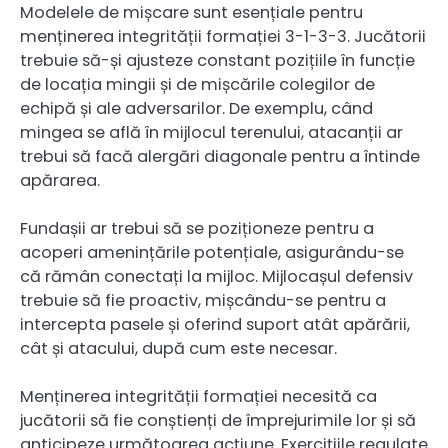
Modelele de mișcare sunt esențiale pentru
menținerea integrității formației 3-1-3-3. Jucătorii
trebuie să-și ajusteze constant pozițiile în funcție
de locația mingii și de mișcările colegilor de
echipă și ale adversarilor. De exemplu, când
mingea se află în mijlocul terenului, atacanții ar
trebui să facă alergări diagonale pentru a întinde
apărarea.
Fundașii ar trebui să se poziționeze pentru a
acoperi amenințările potențiale, asigurându-se
că rămân conectați la mijloc. Mijlocașul defensiv
trebuie să fie proactiv, mișcându-se pentru a
intercepta pasele și oferind suport atât apărării,
cât și atacului, după cum este necesar.
Menținerea integrității formației necesită ca
jucătorii să fie conștienți de împrejurimile lor și să
anticipeze următoarea acțiune. Exercițiile regulate