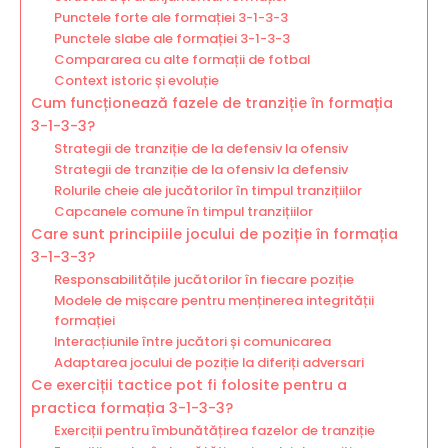
Punctele forte ale formației 3-1-3-3
Punctele slabe ale formației 3-1-3-3
Compararea cu alte formații de fotbal
Context istoric și evoluție
Cum funcționează fazele de tranziție în formația
3-1-3-3?
Strategii de tranziție de la defensiv la ofensiv
Strategii de tranziție de la ofensiv la defensiv
Rolurile cheie ale jucătorilor în timpul tranzițiilor
Capcanele comune în timpul tranzițiilor
Care sunt principiile jocului de poziție în formația
3-1-3-3?
Responsabilitățile jucătorilor în fiecare poziție
Modele de mișcare pentru menținerea integrității
formației
Interacțiunile între jucători și comunicarea
Adaptarea jocului de poziție la diferiți adversari
Ce exerciții tactice pot fi folosite pentru a
practica formația 3-1-3-3?
Exerciții pentru îmbunătățirea fazelor de tranziție