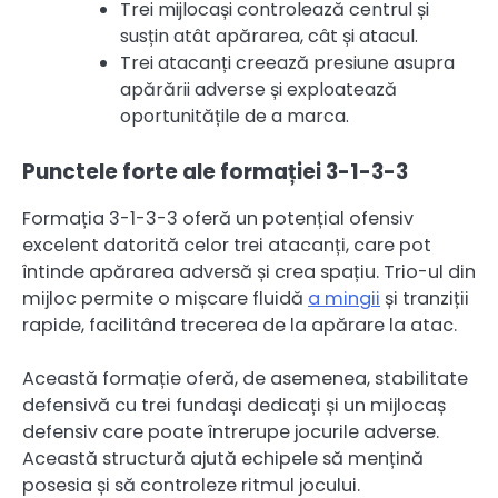
Trei mijlocași controlează centrul și
susțin atât apărarea, cât și atacul.
Trei atacanți creează presiune asupra
apărării adverse și exploatează
oportunitățile de a marca.
Punctele forte ale formației 3-1-3-3
Formația 3-1-3-3 oferă un potențial ofensiv
excelent datorită celor trei atacanți, care pot
întinde apărarea adversă și crea spațiu. Trio-ul din
mijloc permite o mișcare fluidă
a mingii
și tranziții
rapide, facilitând trecerea de la apărare la atac.
Această formație oferă, de asemenea, stabilitate
defensivă cu trei fundași dedicați și un mijlocaș
defensiv care poate întrerupe jocurile adverse.
Această structură ajută echipele să mențină
posesia și să controleze ritmul jocului.