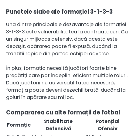
Punctele slabe ale formației 3-1-3-3
Una dintre principalele dezavantaje ale formației
3-1-3-3 este vulnerabilitatea la contraatacuri. Cu
un singur mijlocaș defensiv, dacă acesta este
depășit, apărarea poate fi expusă, ducând la
tranziții rapide din partea echipei adverse.
În plus, formația necesită jucători foarte bine
pregătiți care pot îndeplini eficient multiple roluri.
Dacă jucătorii nu au versatilitatea necesară,
formația poate deveni dezechilibrată, ducând la
goluri în apărare sau mijloc.
Compararea cu alte formații de fotbal
Stabilitate
Potențial
Formație
Defensivă
Ofensiv