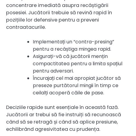
concentrare imediată asupra recâștigării
posesiei. Jucătorii trebuie să revină rapid în
pozițiile lor defensive pentru a preveni
contraatacurile.
Implementați un “contra-presing”
pentru a recâștiga mingea rapid.
Asigurați-vă că jucătorii mențin
compactitatea pentru a limita spațiul
pentru adversari.
Încurajați cel mai apropiat jucător să
preseze purtătorul mingii în timp ce
ceilalți acoperă căile de pase.
Deciziile rapide sunt esențiale în această fază.
Jucătorii ar trebui să fie instruiți să recunoască
când să se retragă și când să aplice presiune,
echilibrând agresivitatea cu prudența.