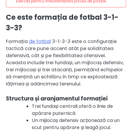
Exerciții pentru îmbunătățirea jocului de poziție
Ce este formația de fotbal 3-1-
3-3?
Formația
de fotbal
3-1-3-3 este o configurație
tactică care pune accent atât pe soliditatea
defensivă, cât și pe flexibilitatea ofensivei.
Aceasta include trei fundași, un mijlocaș defensiv,
trei mijlocași și trei atacanți, permițând echipelor
să mențină un echilibru în timp ce exploatează
lățimea și adâncimea terenului.
Structura și aranjamentul formației
Trei fundași centrali oferă o linie de
apărare puternică.
Un mijlocaș defensiv acționează ca un
scut pentru apărare și leagă jocul.