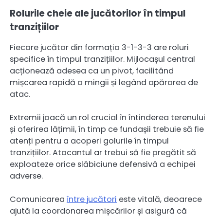
Rolurile cheie ale jucătorilor în timpul
tranzițiilor
Fiecare jucător din formația 3-1-3-3 are roluri
specifice în timpul tranzițiilor. Mijlocașul central
acționează adesea ca un pivot, facilitând
mișcarea rapidă a mingii și legând apărarea de
atac.
Extremii joacă un rol crucial în întinderea terenului
și oferirea lățimii, în timp ce fundașii trebuie să fie
atenți pentru a acoperi golurile în timpul
tranzițiilor. Atacantul ar trebui să fie pregătit să
exploateze orice slăbiciune defensivă a echipei
adverse.
Comunicarea
între jucători
este vitală, deoarece
ajută la coordonarea mișcărilor și asigură că