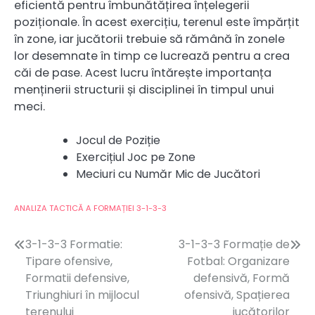
eficientă pentru îmbunătățirea înțelegerii
poziționale. În acest exercițiu, terenul este împărțit
în zone, iar jucătorii trebuie să rămână în zonele
lor desemnate în timp ce lucrează pentru a crea
căi de pase. Acest lucru întărește importanța
menținerii structurii și disciplinei în timpul unui
meci.
Jocul de Poziție
Exercițiul Joc pe Zone
Meciuri cu Număr Mic de Jucători
ANALIZA TACTICĂ A FORMAȚIEI 3-1-3-3
Post
3-1-3-3 Formatie:
3-1-3-3 Formație de
Tipare ofensive,
Fotbal: Organizare
navigation
Formatii defensive,
defensivă, Formă
Triunghiuri în mijlocul
ofensivă, Spațierea
terenului
jucătorilor