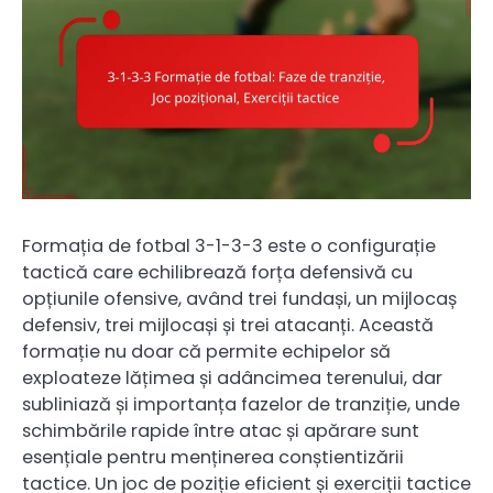
Formația de fotbal 3-1-3-3 este o configurație
tactică care echilibrează forța defensivă cu
opțiunile ofensive, având trei fundași, un mijlocaș
defensiv, trei mijlocași și trei atacanți. Această
formație nu doar că permite echipelor să
exploateze lățimea și adâncimea terenului, dar
subliniază și importanța fazelor de tranziție, unde
schimbările rapide între atac și apărare sunt
esențiale pentru menținerea conștientizării
tactice. Un joc de poziție eficient și exerciții tactice