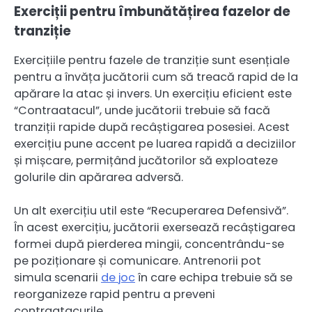
Exerciții pentru îmbunătățirea fazelor de
tranziție
Exercițiile pentru fazele de tranziție sunt esențiale
pentru a învăța jucătorii cum să treacă rapid de la
apărare la atac și invers. Un exercițiu eficient este
“Contraatacul”, unde jucătorii trebuie să facă
tranziții rapide după recâștigarea posesiei. Acest
exercițiu pune accent pe luarea rapidă a deciziilor
și mișcare, permițând jucătorilor să exploateze
golurile din apărarea adversă.
Un alt exercițiu util este “Recuperarea Defensivă”.
În acest exercițiu, jucătorii exersează recâștigarea
formei după pierderea mingii, concentrându-se
pe poziționare și comunicare. Antrenorii pot
simula scenarii
de joc
în care echipa trebuie să se
reorganizeze rapid pentru a preveni
contraatacurile.