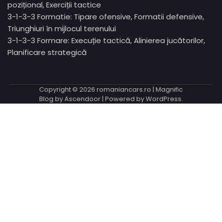
pozițional, Exerciții tactice
3-1-3-3 Formatie: Tipare ofensive, Formatii defensive,
Triunghiuri în mijlocul terenului
3-1-3-3 Formare: Execuție tactică, Alinierea jucătorilor,
Planificare strategică
Copyright © 2026
romaniancars.ro
| Magnific
Blog by
Ascendoor
| Powered by
WordPress
.