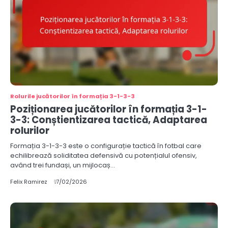
Rolurile jucătorilor în formația 3-1-3-3
Poziționarea jucătorilor în formația 3-1-
3-3: Conștientizarea tactică, Adaptarea
rolurilor
Formația 3-1-3-3 este o configurație tactică în fotbal care
echilibrează soliditatea defensivă cu potențialul ofensiv,
având trei fundași, un mijlocaș…
Felix Ramirez
17/02/2026