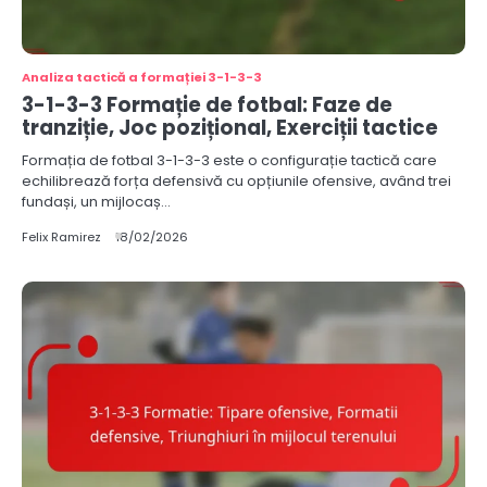
Analiza tactică a formației 3-1-3-3
3-1-3-3 Formație de fotbal: Faze de
tranziție, Joc pozițional, Exerciții tactice
Formația de fotbal 3-1-3-3 este o configurație tactică care
echilibrează forța defensivă cu opțiunile ofensive, având trei
fundași, un mijlocaș…
Felix Ramirez
18/02/2026