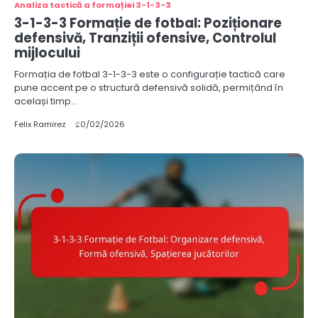
Analiza tactică a formației 3-1-3-3
3-1-3-3 Formație de fotbal: Poziționare
defensivă, Tranziții ofensive, Controlul
mijlocului
Formația de fotbal 3-1-3-3 este o configurație tactică care
pune accent pe o structură defensivă solidă, permițând în
același timp…
Felix Ramirez
20/02/2026