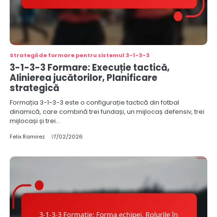
Strategii de formare pentru sistemul 3-1-3-3
3-1-3-3 Formare: Execuție tactică,
Alinierea jucătorilor, Planificare
strategică
Formația 3-1-3-3 este o configurație tactică din fotbal
dinamică, care combină trei fundași, un mijlocaș defensiv, trei
mijlocași și trei…
Felix Ramirez
17/02/2026