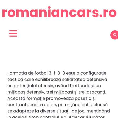
Skip
romaniancars.ro
to
content
Formația de fotbal 3-1-3-3 este o configurație
tactică care echilibrează soliditatea defensivă
cu potențialul ofensiv, având trei fundași, un
mijlocaș defensiv, trei mijlocași și trei atacanți.
Această formație promovează posesia și
contraatacurile rapide, permițând echipelor să
se adapteze la diverse situații de joc, menținând
în același timp controlul. Rolul fiecărui jucător