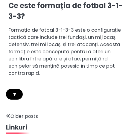
Ce este formația de fotbal 3-1-
3-3?
Formația de fotbal 3-1-3-3 este o configurație
tactică care include trei fundași, un mijlocaș
defensiv, trei mijlocași și trei atacanți. Această
formație este concepută pentru a oferi un
echilibru între apărare și atac, permițând
echipelor să mențină posesia în timp ce pot
contra rapid.
▾
Posts
Older posts
Linkuri
navigation