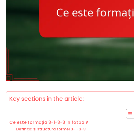
Key sections in the article:
Ce este formația 3-1-3-3 în fotbal?
Definiția și structura formei 3-1-3-3