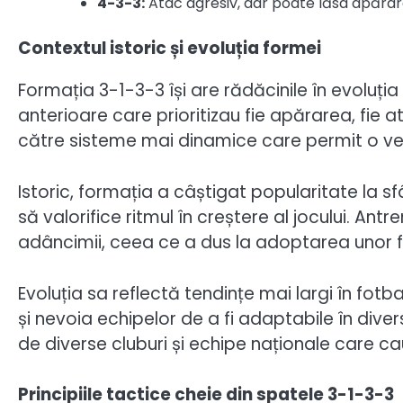
4-3-3:
Atac agresiv, dar poate lăsa apărar
Contextul istoric și evoluția formei
Formația 3-1-3-3 își are rădăcinile în evoluția
anterioare care prioritizau fie apărarea, fie 
către sisteme mai dinamice care permit o ver
Istoric, formația a câștigat popularitate la s
să valorifice ritmul în creștere al jocului. Ant
adâncimii, ceea ce a dus la adoptarea unor 
Evoluția sa reflectă tendințe mai largi în fot
și nevoia echipelor de a fi adaptabile în diver
de diverse cluburi și echipe naționale care ca
Principiile tactice cheie din spatele 3-1-3-3