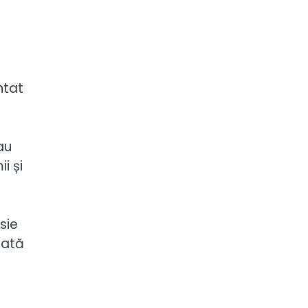
ntat
au
i și
sie
zată