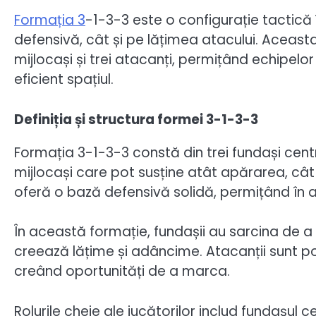
Formația 3
-1-3-3 este o configurație tactică
defensivă, cât și pe lățimea atacului. Aceasta 
mijlocași și trei atacanți, permițând echipelor
eficient spațiul.
Definiția și structura formei 3-1-3-3
Formația 3-1-3-3 constă din trei fundași centra
mijlocași care pot susține atât apărarea, cât ș
oferă o bază defensivă solidă, permițând în ac
În această formație, fundașii au sarcina de 
creează lățime și adâncime. Atacanții sunt po
creând oportunități de a marca.
Rolurile cheie ale jucătorilor includ fundașul 