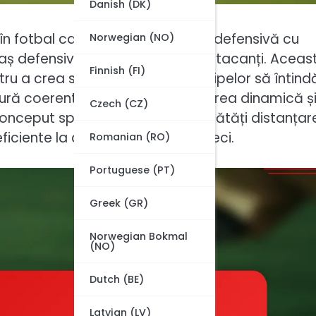
Danish (DK)
în fotbal care echilibrează forța defensivă cu
Norwegian (NO)
aș defensiv, trei mijlocași și trei atacanți. Aceas
Finnish (FI)
ru a crea spațiu, permițând echipelor să întind
ctură coerentă care susține mișcarea dinamică ș
Czech (CZ)
 conceput specific pentru a îmbunătăți distanțar
eficiente la diferite scenarii de meci.
Romanian (RO)
Portuguese (PT)
Greek (GR)
Norwegian Bokmal
(NO)
Dutch (BE)
Latvian (LV)