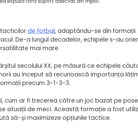
ea expusă fără suport adecvat din mijloc.
 tacticilor
de fotbal
, adaptându-se din formații
atacul. De-a lungul decadelor, echipele s-au orie
satilitate mai mare.
fârșitul secolului XX, pe măsură ce echipele căut
renorii au început să recunoască importanța lățimi
formații precum 3-1-3-3.
bal, cum ar fi trecerea către un joc bazat pe pose
se situații de meci. Această formație a fost utili
ută să-și maximizeze opțiunile tactice.