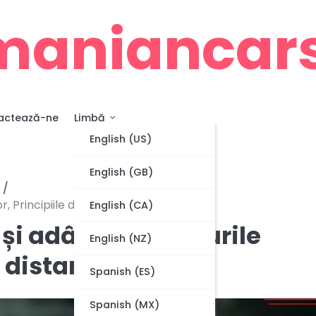
maniancars
actează-ne
Limbă
English (US)
English (GB)
, Principiile de distanțare
English (CA)
și adâncime, Rolurile
English (NZ)
e distanțare
Spanish (ES)
Spanish (MX)