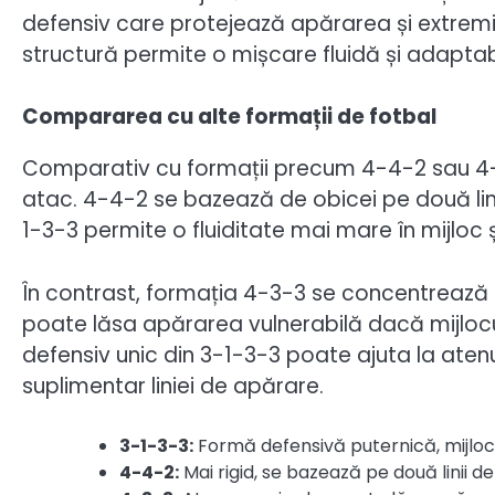
defensiv care protejează apărarea și extremii
structură permite o mișcare fluidă și adaptabi
Compararea cu alte formații de fotbal
Comparativ cu formații precum 4-4-2 sau 4-3-
atac. 4-4-2 se bazează de obicei pe două linii
1-3-3 permite o fluiditate mai mare în mijloc ș
În contrast, formația 4-3-3 se concentrează p
poate lăsa apărarea vulnerabilă dacă mijlocu
defensiv unic din 3-1-3-3 poate ajuta la atenu
suplimentar liniei de apărare.
3-1-3-3:
Formă defensivă puternică, mijloc fl
4-4-2:
Mai rigid, se bazează pe două linii de