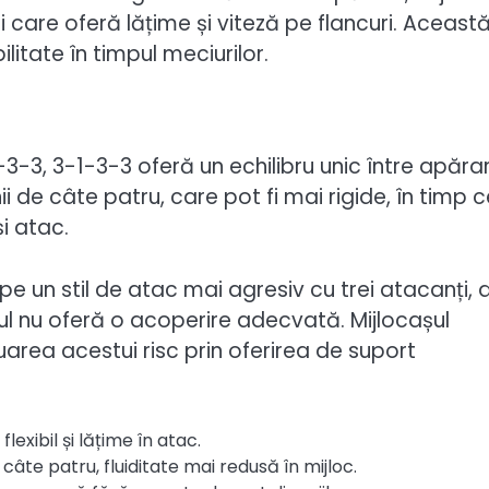
 care oferă lățime și viteză pe flancuri. Aceast
litate în timpul meciurilor.
3, 3-1-3-3 oferă un echilibru unic între apărar
 de câte patru, care pot fi mai rigide, în timp c
i atac.
e un stil de atac mai agresiv cu trei atacanți, 
l nu oferă o acoperire adecvată. Mijlocașul
area acestui risc prin oferirea de suport
exibil și lățime în atac.
 câte patru, fluiditate mai redusă în mijloc.