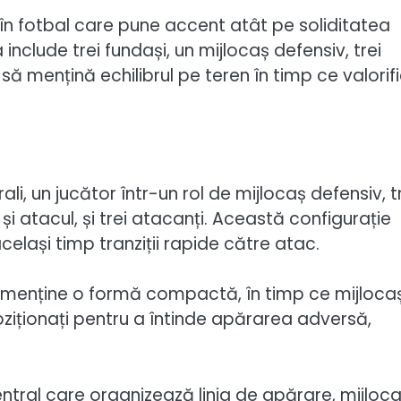
 în fotbal care pune accent atât pe soliditatea
include trei fundași, un mijlocaș defensiv, trei
 să mențină echilibrul pe teren în timp ce valorif
li, un jucător într-un rol de mijlocaș defensiv, t
i atacul, și trei atacanți. Această configurație
elași timp tranziții rapide către atac.
a menține o formă compactă, în timp ce mijlocaș
ziționați pentru a întinde apărarea adversă,
central care organizează linia de apărare, mijloca