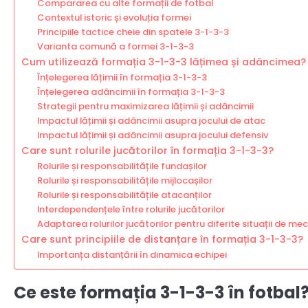
Compararea cu alte formații de fotbal
Contextul istoric și evoluția formei
Principiile tactice cheie din spatele 3-1-3-3
Varianta comună a formei 3-1-3-3
Cum utilizează formația 3-1-3-3 lățimea și adâncimea?
Înțelegerea lățimii în formația 3-1-3-3
Înțelegerea adâncimii în formația 3-1-3-3
Strategii pentru maximizarea lățimii și adâncimii
Impactul lățimii și adâncimii asupra jocului de atac
Impactul lățimii și adâncimii asupra jocului defensiv
Care sunt rolurile jucătorilor în formația 3-1-3-3?
Rolurile și responsabilitățile fundașilor
Rolurile și responsabilitățile mijlocașilor
Rolurile și responsabilitățile atacanților
Interdependențele între rolurile jucătorilor
Adaptarea rolurilor jucătorilor pentru diferite situații de mec
Care sunt principiile de distanțare în formația 3-1-3-3?
Importanța distanțării în dinamica echipei
Ce este formația 3-1-3-3 în fotbal