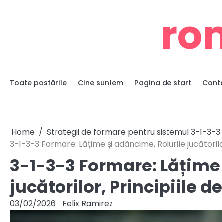
Skip
ro
to
content
Toate postările
Cine suntem
Pagina de start
Cont
Home
Strategii de formare pentru sistemul 3-1-3-3
3-1-3-3 Formare: Lățime și adâncime, Rolurile jucătorilor
3-1-3-3 Formare: Lățime 
jucătorilor, Principiile d
03/02/2026
Felix Ramirez